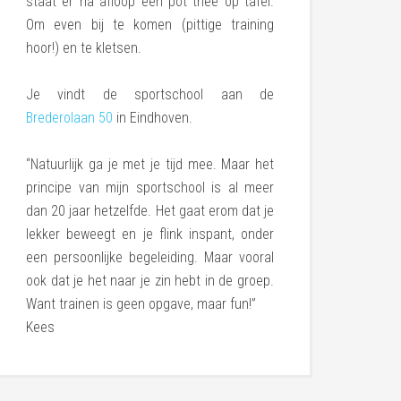
staat er na afloop een pot thee op tafel.
Om even bij te komen (pittige training
hoor!) en te kletsen.
Je vindt de sportschool aan de
Brederolaan 50
in Eindhoven.
“Natuurlijk ga je met je tijd mee. Maar het
principe van mijn sportschool is al meer
dan 20 jaar hetzelfde. Het gaat erom dat je
lekker beweegt en je flink inspant, onder
een persoonlijke begeleiding. Maar vooral
ook dat je het naar je zin hebt in de groep.
Want trainen is geen opgave, maar fun!”
Kees