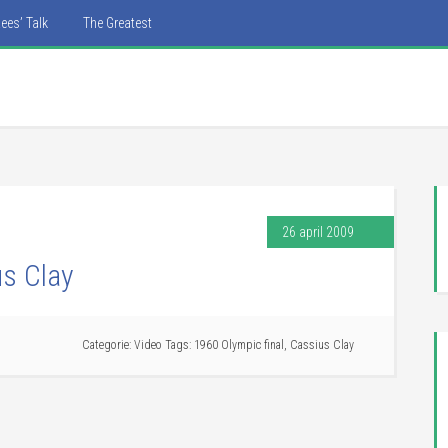
ees’ Talk
The Greatest
26 april 2009
us Clay
Categorie:
Video
Tags:
1960 Olympic final
,
Cassius Clay