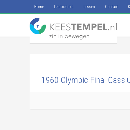
Home
Lesroosters
Lessen
Contact
K
1960 Olympic Final Cassi